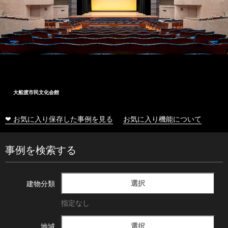
大船渡市民文化会館
❤ お気に入り保存した事例を見る
お気に入り機能について
事例を検索する
選択
建物分類
指定なし
選択
地域