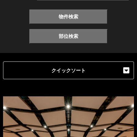
物件検索
部位検索
クイックソート