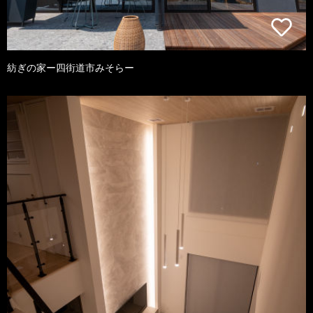
紡ぎの家ー四街道市みそらー