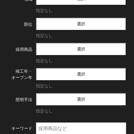
指定なし
選択
部位
指定なし
選択
採用商品
指定なし
竣工年・
選択
オープン年
指定なし
選択
照明手法
指定なし
キーワード