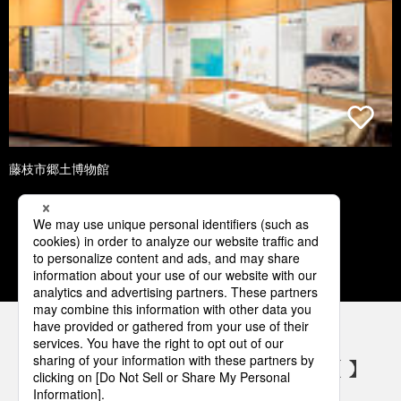
藤枝市郷土博物館
1
2
3
4
5
パナソニックの電気設備 SNSアカウント