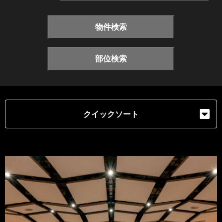
物件検索
部位検索
クイックソート