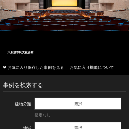
大船渡市民文化会館
❤ お気に入り保存した事例を見る
お気に入り機能について
事例を検索する
選択
建物分類
指定なし
選択
地域