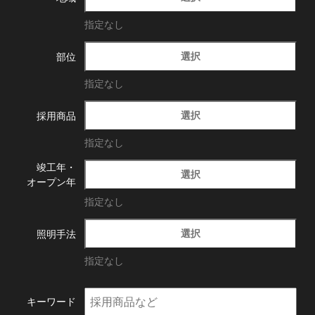
指定なし
選択
部位
指定なし
選択
採用商品
指定なし
竣工年・
選択
オープン年
指定なし
選択
照明手法
指定なし
キーワード