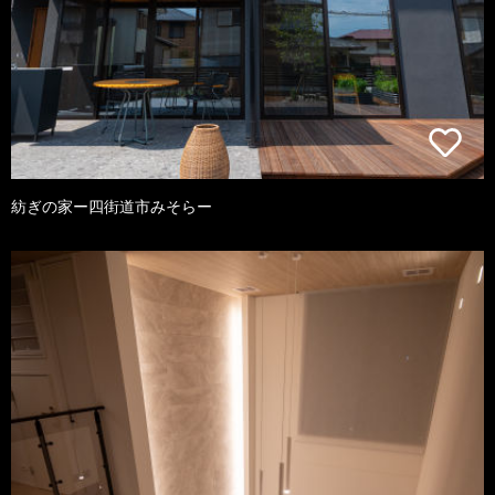
紡ぎの家ー四街道市みそらー