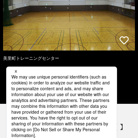
美里町トレーニングセンター
1
2
3
4
5
パナソニックの電気設備 SNSアカウント