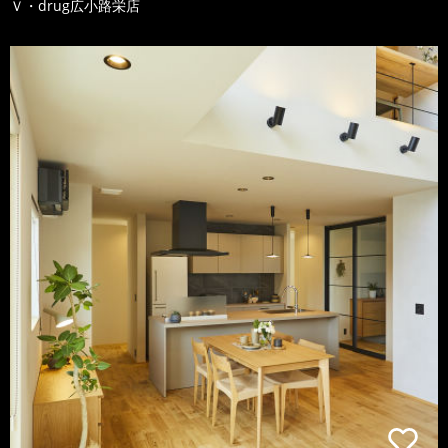
Ｖ・drug広小路栄店