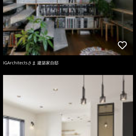
IGArchitectsさま 建築家自邸