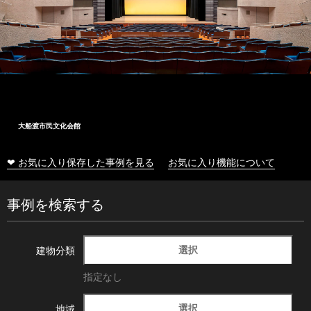
大船渡市民文化会館
❤ お気に入り保存した事例を見る
お気に入り機能について
事例を検索する
選択
建物分類
指定なし
選択
地域