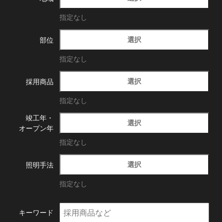
指定なし
選択
部位
指定なし
選択
採用商品
指定なし
竣工年・
選択
オープン年
指定なし
選択
照明手法
指定なし
キーワード