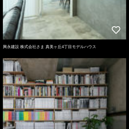
興永建設 株式会社さま 真美ヶ丘4丁目モデルハウス