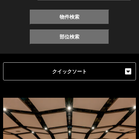
物件検索
部位検索
クイックソート