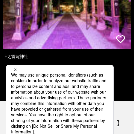
上之雷電神社
1
2
3
4
5
パナソニックの電気設備 SNSアカウント