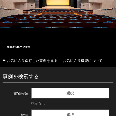
大船渡市民文化会館
❤ お気に入り保存した事例を見る
お気に入り機能について
事例を検索する
選択
建物分類
指定なし
選択
地域