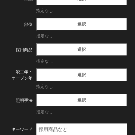
指定なし
選択
部位
指定なし
選択
採用商品
指定なし
竣工年・
選択
オープン年
指定なし
選択
照明手法
指定なし
キーワード