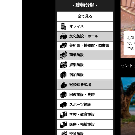
- 建物分類 -
全て見る
オフィス
文化施設・ホール
お気
で、
美術館・博物館・図書館
でき
商業施設
娯楽施設
セント
宿泊施設
冠婚葬祭式場
宗教施設・史跡
スポーツ施設
学校・教育施設
医療・福祉施設
交通施設