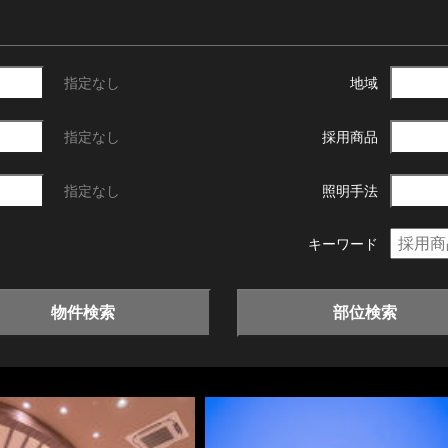
指定なし
地域
指定なし
採用商品
指定なし
照明手法
キーワード
物件検索
部位検索