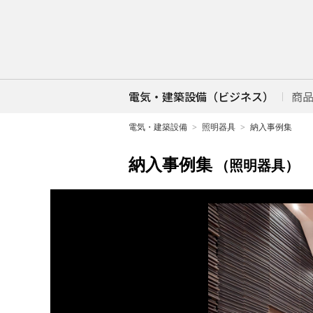
電気・建築設備（ビジネス）
商
電気・建築設備
照明器具
納入事例集
納入事例集
（照明器具）