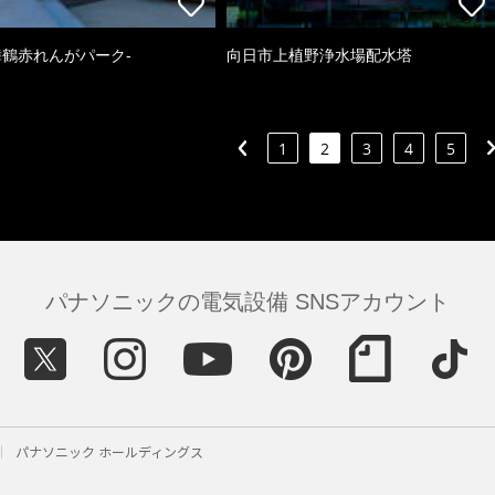
k-舞鶴赤れんがパーク-
向日市上植野浄水場配水塔
1
2
3
4
5
パナソニックの電気設備 SNSアカウント
パナソニック ホールディングス