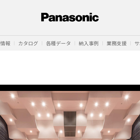
品情報
カタログ
各種データ
納入事例
業務支援
サ