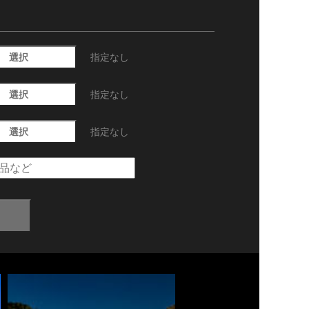
選択
指定なし
選択
指定なし
選択
指定なし