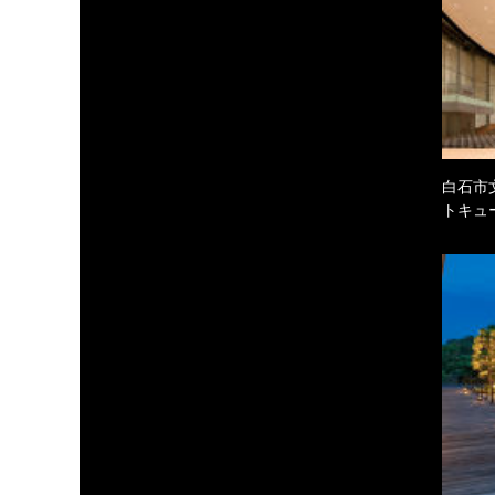
白石市
トキュ