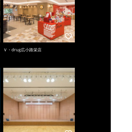
Ｖ・drug広小路栄店