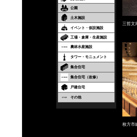
公園
土木施設
三哲文
イベント・仮設施設
工場・倉庫・生産施設
農林水産施設
タワー・モニュメント
集合住宅
集合住宅（改修）
戸建住宅
その他
枚方市