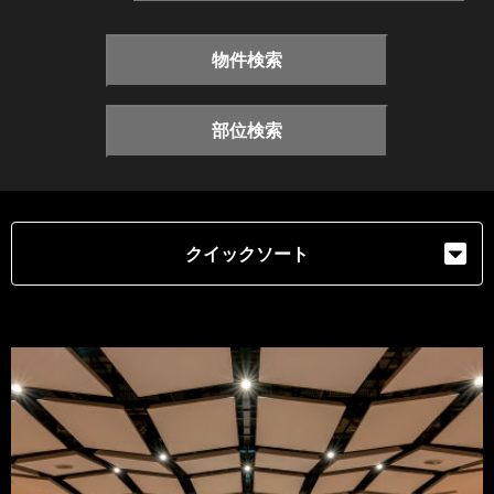
物件検索
部位検索
クイックソート