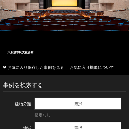
大船渡市民文化会館
❤ お気に入り保存した事例を見る
お気に入り機能について
事例を検索する
選択
建物分類
指定なし
選択
地域