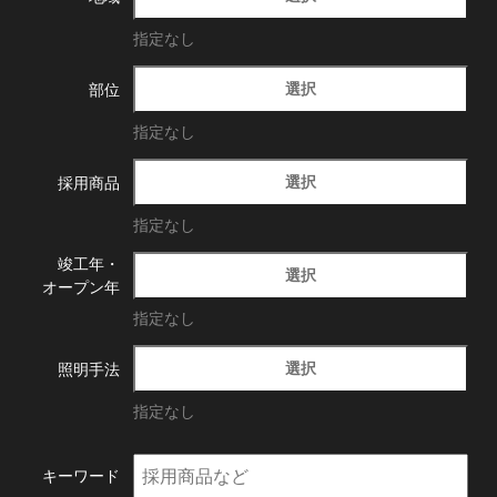
指定なし
選択
部位
指定なし
選択
採用商品
指定なし
竣工年・
選択
オープン年
指定なし
選択
照明手法
指定なし
キーワード