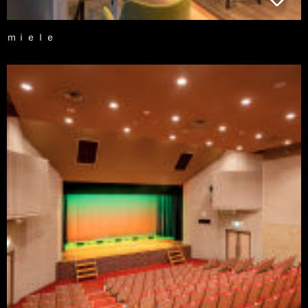
ｍｉｅｌｅ