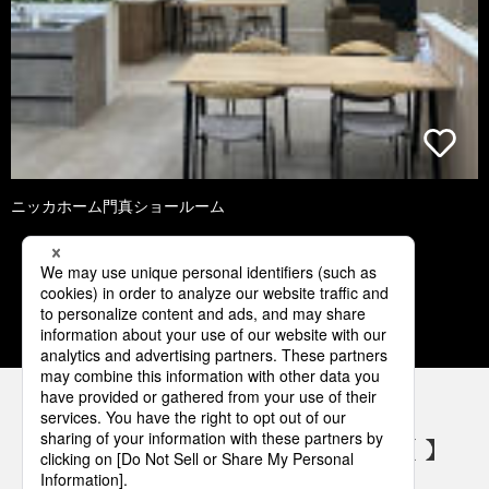
ニッカホーム門真ショールーム
1
2
3
4
5
パナソニックの電気設備 SNSアカウント