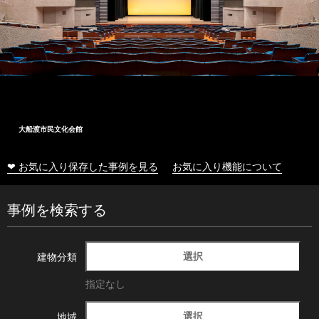
大船渡市民文化会館
❤ お気に入り保存した事例を見る
お気に入り機能について
事例を検索する
選択
建物分類
指定なし
選択
地域