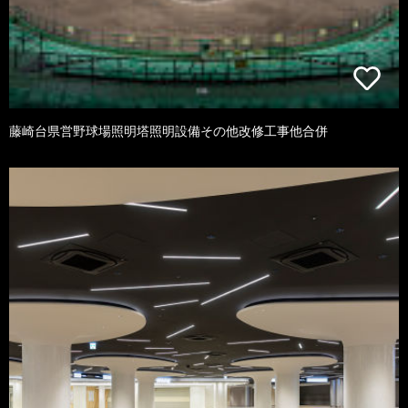
藤崎台県営野球場照明塔照明設備その他改修工事他合併