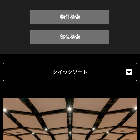
物件検索
部位検索
クイックソート