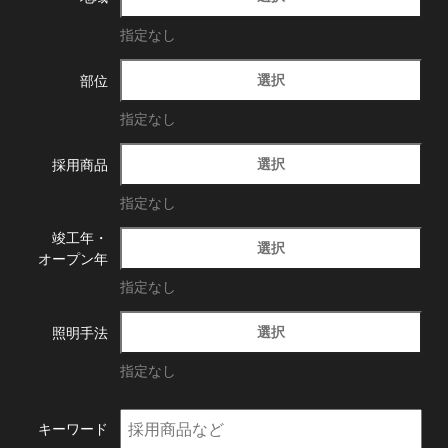
指定なし
選択
部位
指定なし
選択
採用商品
指定なし
竣工年・
選択
オープン年
指定なし
選択
照明手法
指定なし
キーワード