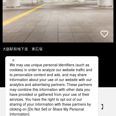
大阪駅前地下道 東広場
1
2
3
4
5
パナソニックの電気設備 SNSアカウント