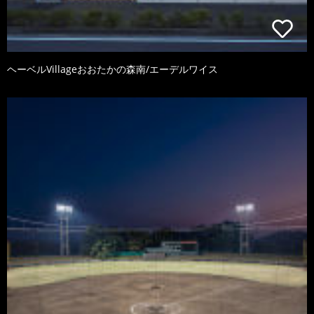
ヘーベルVillageおおたかの森南/エーデルワイス