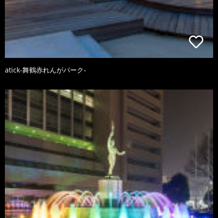
atick-舞鶴赤れんがパーク-