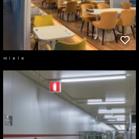
ｍｉｅｌｅ