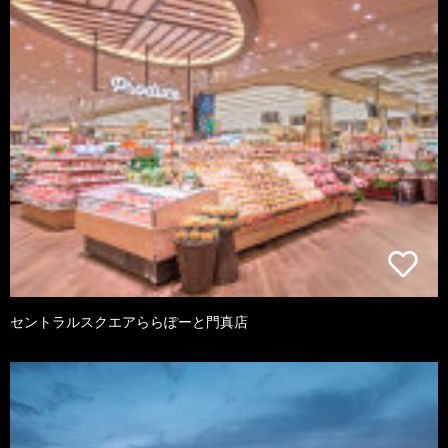
セントラルスクエアららぽーと門真店