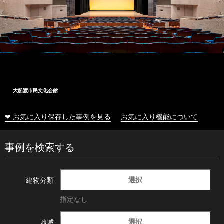
大船渡市民文化会館
❤ お気に入り保存した事例を見る
お気に入り機能について
事例を検索する
選択
建物分類
指定なし
選択
地域