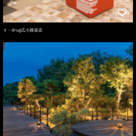
Ｖ・drug広小路栄店