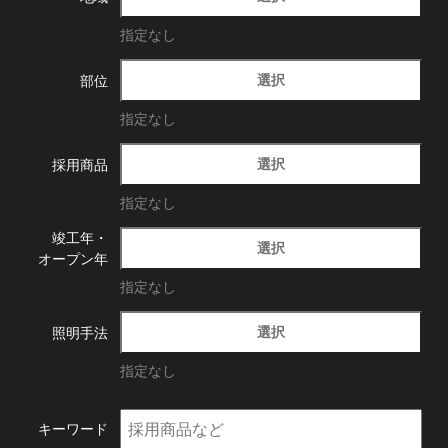
指定なし
選択
部位
指定なし
選択
採用商品
指定なし
竣工年・
選択
オープン年
指定なし
選択
照明手法
指定なし
キーワード