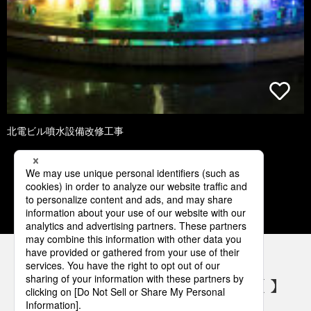
北電ビル噴水設備改修工事
1
2
3
4
5
パナソニックの電気設備 SNSアカウント