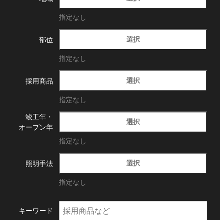
指定なし
選択
部位
指定なし
選択
採用商品
指定なし
竣工年・
選択
オープン年
指定なし
選択
照明手法
指定なし
キーワード