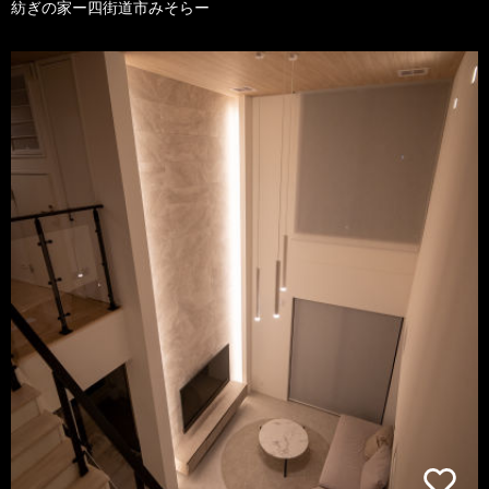
紡ぎの家ー四街道市みそらー