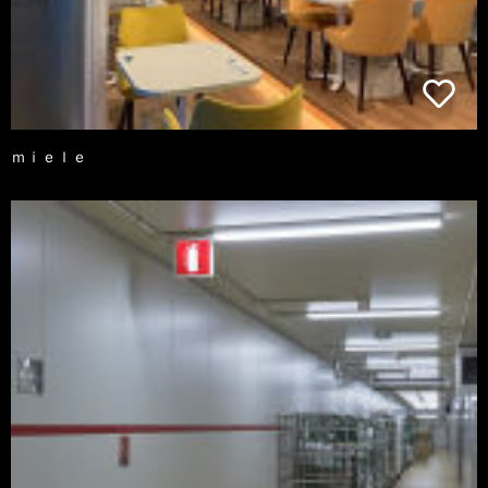
ｍｉｅｌｅ