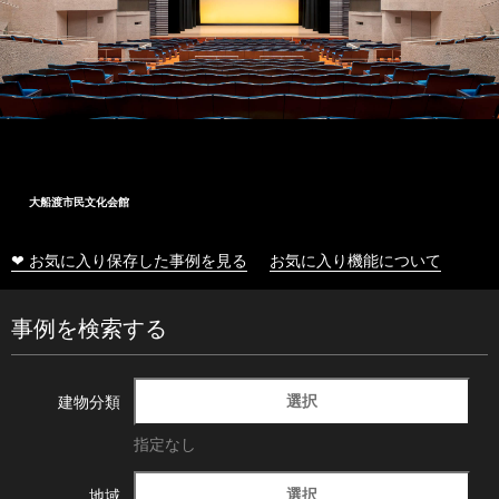
大船渡市民文化会館
❤ お気に入り保存した事例を見る
お気に入り機能について
事例を検索する
選択
建物分類
指定なし
選択
地域