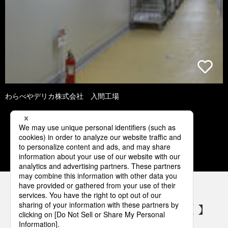
わらべやデリカ株式会社 入間工場
1
2
3
4
5
パナソニックの電気設備 SNSアカウント