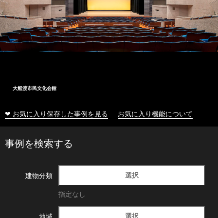
大船渡市民文化会館
❤ お気に入り保存した事例を見る
お気に入り機能について
事例を検索する
選択
建物分類
指定なし
選択
地域