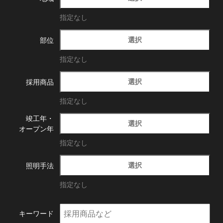
指定なし
選択
部位
指定なし
選択
採用商品
指定なし
竣工年・
選択
オープン年
指定なし
選択
照明手法
指定なし
キーワード