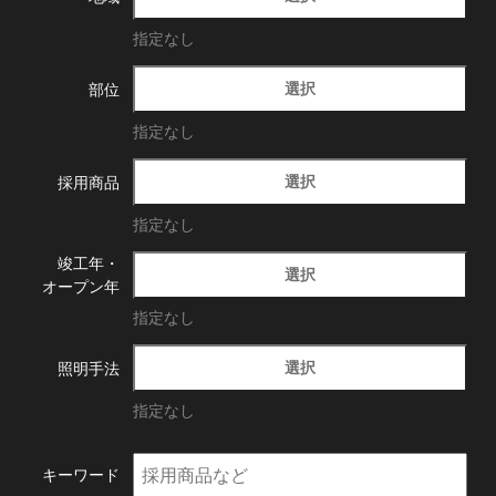
指定なし
選択
部位
指定なし
選択
採用商品
指定なし
竣工年・
選択
オープン年
指定なし
選択
照明手法
指定なし
キーワード