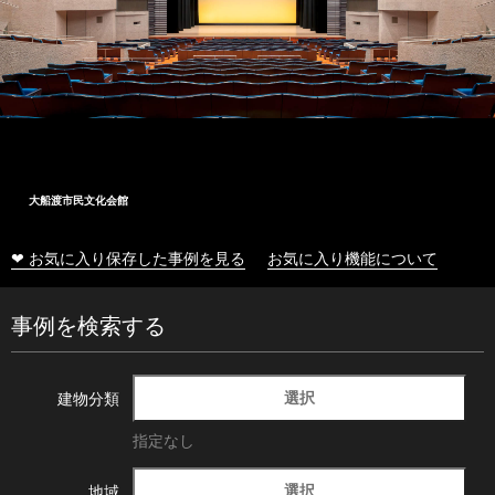
大船渡市民文化会館
❤ お気に入り保存した事例を見る
お気に入り機能について
事例を検索する
選択
建物分類
指定なし
選択
地域