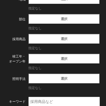
指定なし
選択
部位
指定なし
選択
採用商品
指定なし
竣工年・
選択
オープン年
指定なし
選択
照明手法
指定なし
キーワード