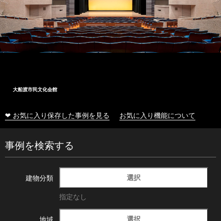
大船渡市民文化会館
❤ お気に入り保存した事例を見る
お気に入り機能について
事例を検索する
選択
建物分類
指定なし
選択
地域