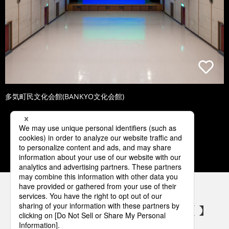
多気町民文化会館(BANKYO文化会館)
1
2
3
4
5
パナソニックの電気設備 SNSアカウント