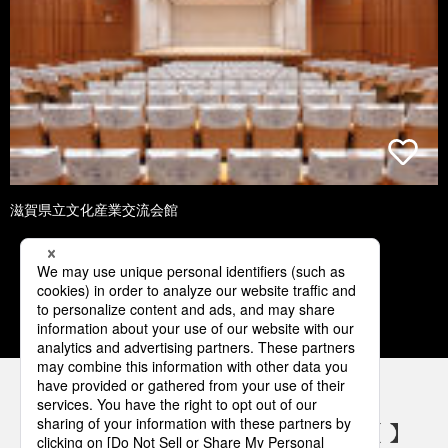
滋賀県立文化産業交流会館
3
4
5
6
7
パナソニックの電気設備 SNSアカウント