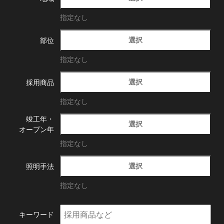
指定なし
選択
部位
指定なし
選択
採用商品
指定なし
竣工年・
選択
オープン年
指定なし
選択
照明手法
指定なし
キーワード