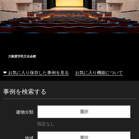
大船渡市民文化会館
❤ お気に入り保存した事例を見る
お気に入り機能について
事例を検索する
選択
建物分類
指定なし
選択
地域