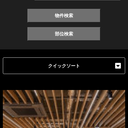
物件検索
部位検索
クイックソート