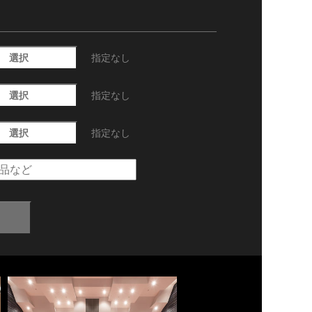
選択
指定なし
選択
指定なし
選択
指定なし