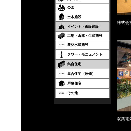
公園
土木施設
株式会
イベント・仮設施設
工場・倉庫・生産施設
農林水産施設
タワー・モニュメント
集合住宅
集合住宅（改修）
戸建住宅
その他
双葉電