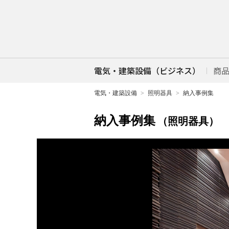
電気・建築設備（ビジネス）
商
電気・建築設備
照明器具
納入事例集
納入事例集
（照明器具）