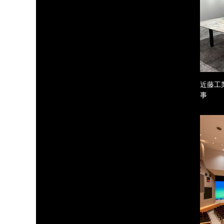
近藤工
事