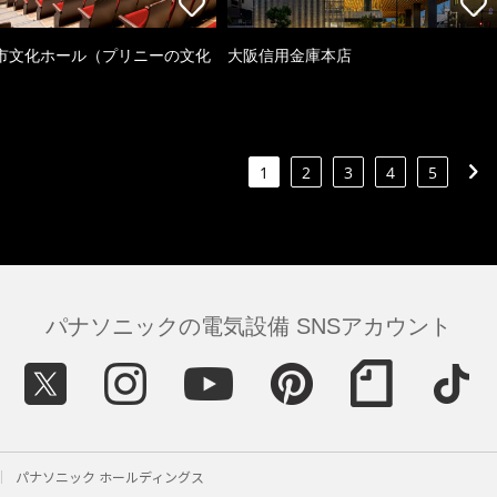
市文化ホール（プリニーの文化
大阪信用金庫本店
）
1
2
3
4
5
パナソニックの電気設備 SNSアカウント
パナソニック ホールディングス