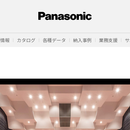
品情報
カタログ
各種データ
納入事例
業務支援
サ