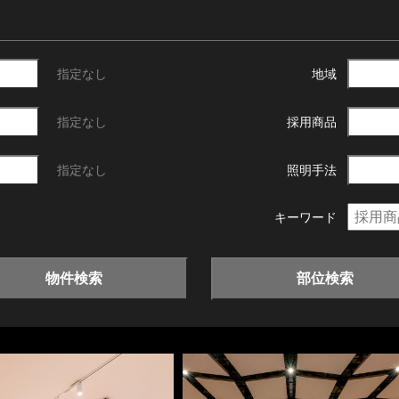
指定なし
地域
指定なし
採用商品
指定なし
照明手法
キーワード
物件検索
部位検索