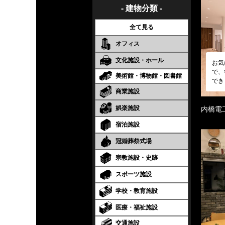
- 建物分類 -
全て見る
オフィス
文化施設・ホール
お気
で、
美術館・博物館・図書館
でき
商業施設
娯楽施設
内橋電
宿泊施設
冠婚葬祭式場
宗教施設・史跡
スポーツ施設
学校・教育施設
医療・福祉施設
交通施設