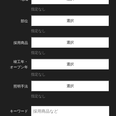
指定なし
選択
部位
指定なし
選択
採用商品
指定なし
竣工年・
選択
オープン年
指定なし
選択
照明手法
指定なし
キーワード