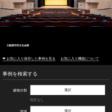
大船渡市民文化会館
❤ お気に入り保存した事例を見る
お気に入り機能について
事例を検索する
選択
建物分類
指定なし
選択
地域