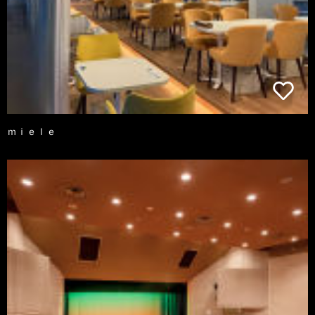
ｍｉｅｌｅ