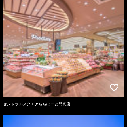
セントラルスクエアららぽーと門真店