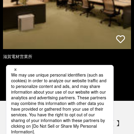
滋賀電材営業所
1
2
3
4
5
パナソニックの電気設備 SNSアカウント