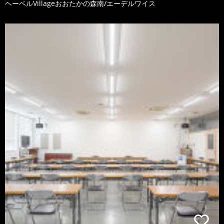
ヘーベルVillageおおたかの森南/エーデルワイス