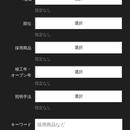
指定なし
選択
部位
指定なし
選択
採用商品
指定なし
竣工年・
選択
オープン年
指定なし
選択
照明手法
指定なし
キーワード