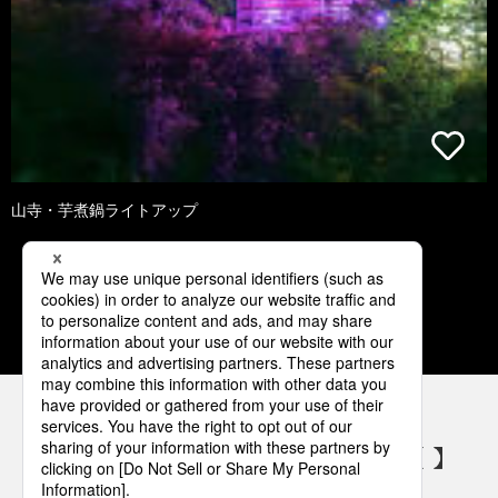
山寺・芋煮鍋ライトアップ
1
2
3
4
5
パナソニックの電気設備 SNSアカウント