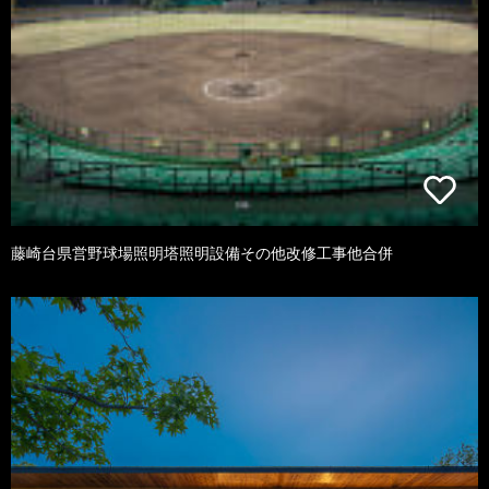
藤崎台県営野球場照明塔照明設備その他改修工事他合併