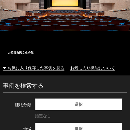
大船渡市民文化会館
❤ お気に入り保存した事例を見る
お気に入り機能について
事例を検索する
選択
建物分類
指定なし
選択
地域