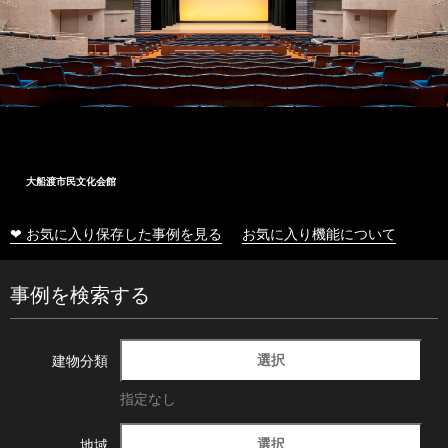
大船渡市民文化会館
❤ お気に入り保存した事例を見る
お気に入り機能について
事例を検索する
選択
建物分類
指定なし
選択
地域