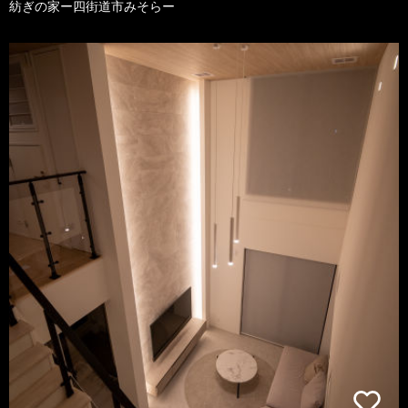
紡ぎの家ー四街道市みそらー