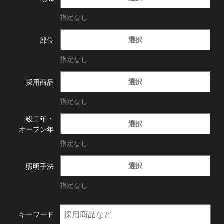
指定なし
選択
部位
指定なし
選択
採用商品
指定なし
竣工年・
選択
オープン年
指定なし
選択
照明手法
指定なし
キーワード