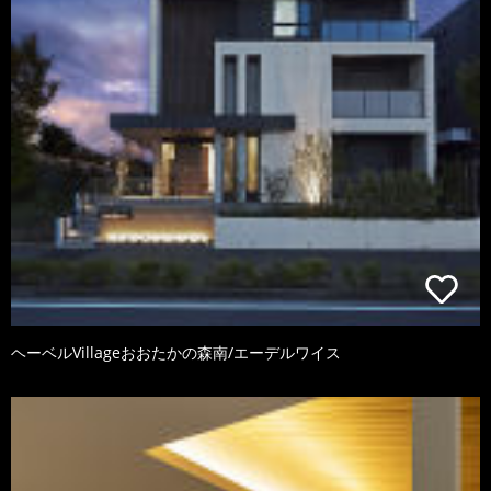
ヘーベルVillageおおたかの森南/エーデルワイス