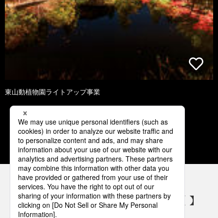
東山動植物園ライトアップ事業
1
2
3
4
5
パナソニックの電気設備 SNSアカウント