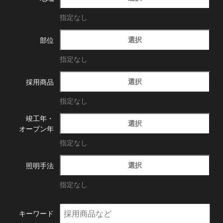
指定なし
選択
部位
指定なし
選択
採用商品
指定なし
竣工年・
選択
オープン年
指定なし
選択
照明手法
指定なし
キーワード