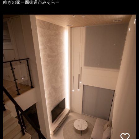
紡ぎの家ー四街道市みそらー