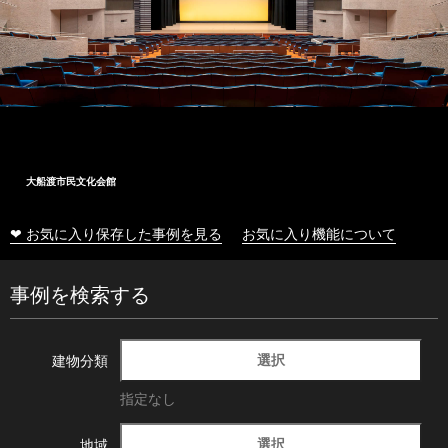
大船渡市民文化会館
❤ お気に入り保存した事例を見る
お気に入り機能について
事例を検索する
選択
建物分類
指定なし
選択
地域