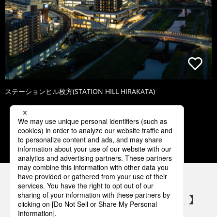
ステーションヒル枚方(STATION HILL HIRAKATA)
1
2
3
4
5
パナソニックの電気設備 SNSアカウント