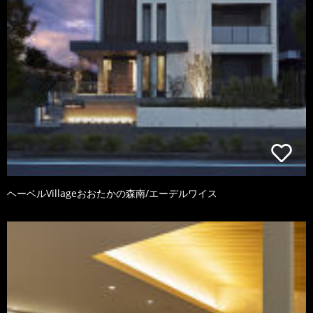
ヘーベルVillageおおたかの森南/エーデルワイス