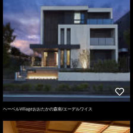
ヘーベルVillageおおたかの森南/エーデルワイス