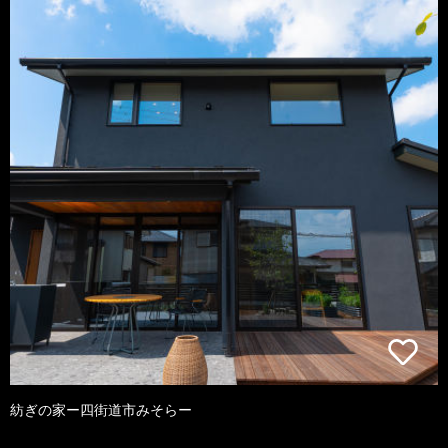
紡ぎの家ー四街道市みそらー