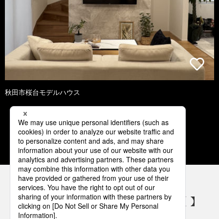
秋田市桜台モデルハウス
1
2
3
4
5
パナソニックの電気設備 SNSアカウント