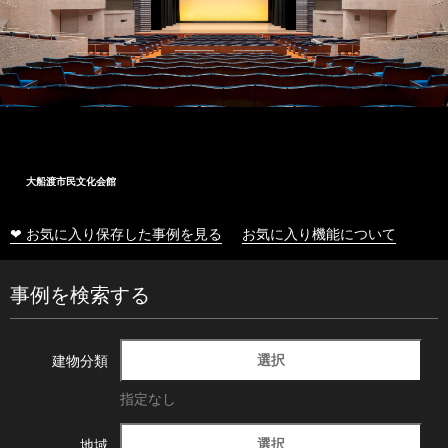
大船渡市民文化会館
❤ お気に入り保存した事例を見る
お気に入り機能について
事例を検索する
選択
建物分類
指定なし
選択
地域