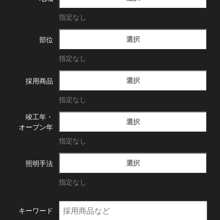
指定なし
選択
部位
指定なし
選択
採用商品
指定なし
竣工年・
選択
オープン年
指定なし
選択
照明手法
指定なし
キーワード