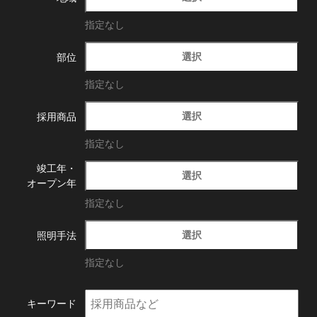
指定なし
選択
部位
指定なし
選択
採用商品
指定なし
竣工年・
選択
オープン年
指定なし
選択
照明手法
指定なし
キーワード