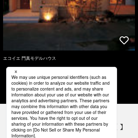
エコイエ 門真モデルハウス
1
2
3
4
5
パナソニックの電気設備 SNSアカウント