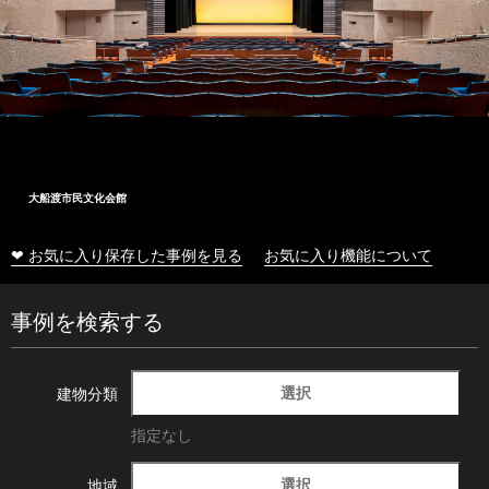
大船渡市民文化会館
❤ お気に入り保存した事例を見る
お気に入り機能について
事例を検索する
選択
建物分類
指定なし
選択
地域