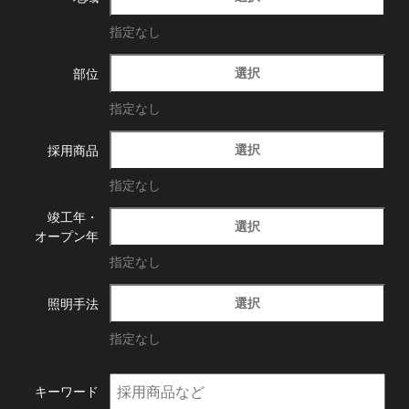
指定なし
選択
部位
指定なし
選択
採用商品
指定なし
竣工年・
選択
オープン年
指定なし
選択
照明手法
指定なし
キーワード