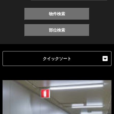
物件検索
部位検索
クイックソート