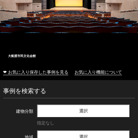
大船渡市民文化会館
❤ お気に入り保存した事例を見る
お気に入り機能について
事例を検索する
選択
建物分類
指定なし
選択
地域