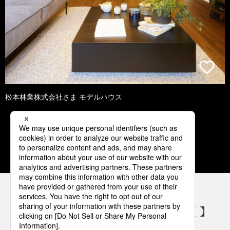
松本林業株式会社さま モデルハウス
1
2
3
4
5
パナソニックの電気設備 SNSアカウント