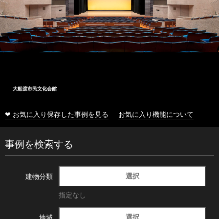
大船渡市民文化会館
❤ お気に入り保存した事例を見る
お気に入り機能について
事例を検索する
選択
建物分類
指定なし
選択
地域