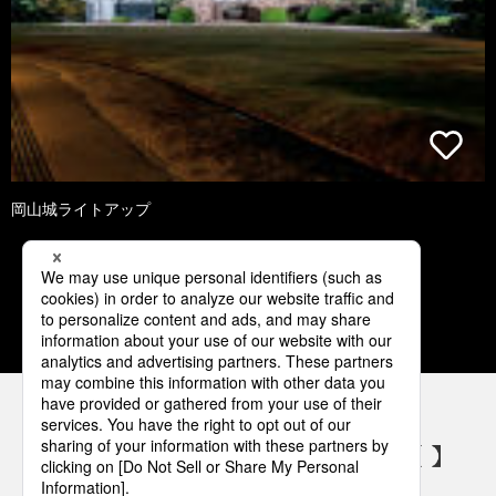
岡山城ライトアップ
2
3
4
5
6
パナソニックの電気設備 SNSアカウント