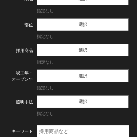
指定なし
選択
部位
指定なし
選択
採用商品
指定なし
竣工年・
選択
オープン年
指定なし
選択
照明手法
指定なし
キーワード