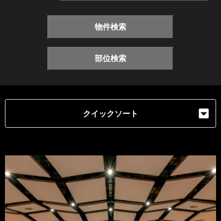
物件検索
部位検索
クイックソート