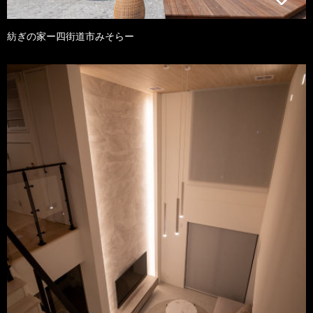
紡ぎの家ー四街道市みそらー