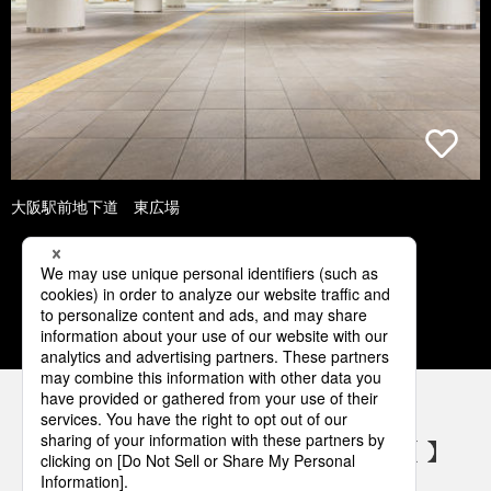
大阪駅前地下道 東広場
1
2
3
4
5
パナソニックの電気設備 SNSアカウント