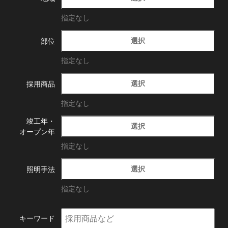
指定なし
選択
部位
指定なし
選択
採用商品
指定なし
竣工年・
選択
オープン年
指定なし
選択
照明手法
指定なし
キーワード