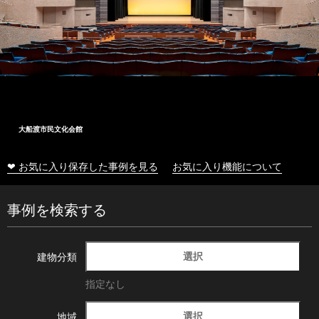
大船渡市民文化会館
❤ お気に入り保存した事例を見る
お気に入り機能について
事例を検索する
選択
建物分類
指定なし
選択
地域