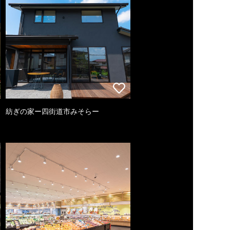
紡ぎの家ー四街道市みそらー