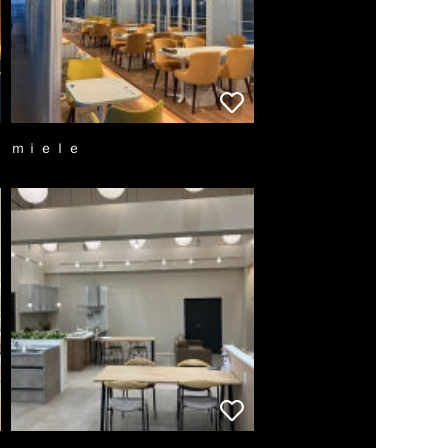
ｍｉｅｌｅ