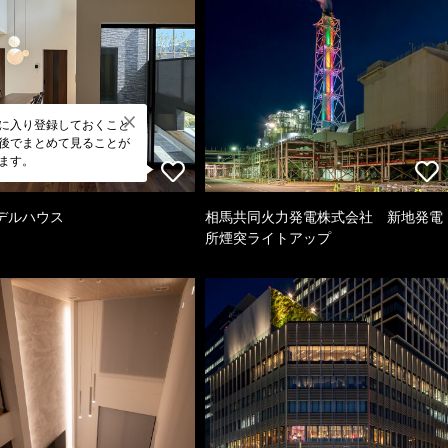
に入り登録しておくこと
後でまとめて見ることが
ます。
デルハウス
相馬共同火力発電株式会社 新地発電
所煙突ライトアップ