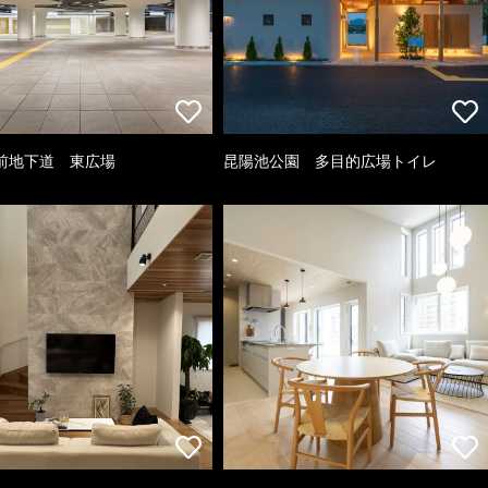
前地下道 東広場
昆陽池公園 多目的広場トイレ