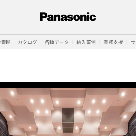
品情報
カタログ
各種データ
納入事例
業務支援
サ