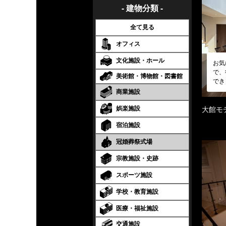
- 建物分類 -
全て見る
オフィス
文化施設・ホール
お気
で、
美術館・博物館・図書館
でき
商業施設
娯楽施設
大館モ
宿泊施設
冠婚葬祭式場
宗教施設・史跡
スポーツ施設
学校・教育施設
医療・福祉施設
交通施設