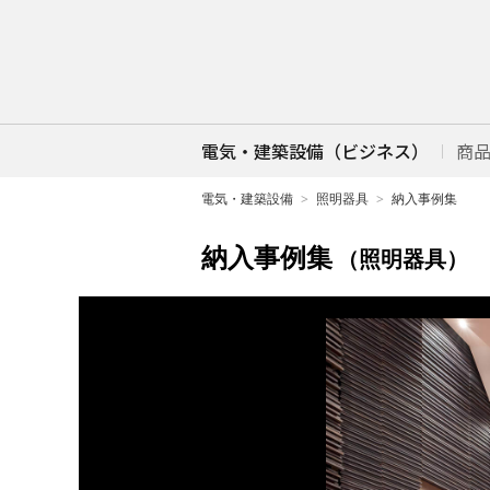
電気・建築設備（ビジネス）
商
電気・建築設備
照明器具
納入事例集
納入事例集
（照明器具）