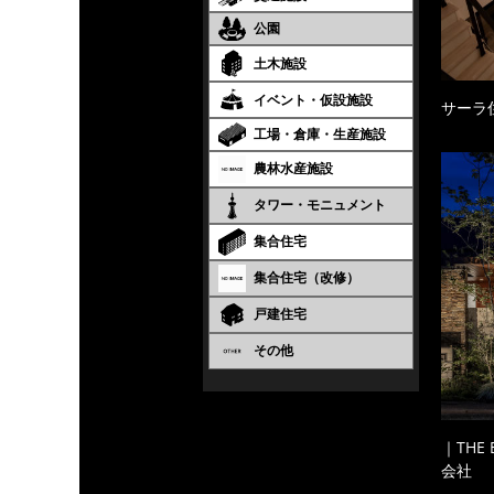
公園
土木施設
イベント・仮設施設
サーラ
工場・倉庫・生産施設
農林水産施設
タワー・モニュメント
集合住宅
集合住宅（改修）
戸建住宅
その他
｜THE
会社