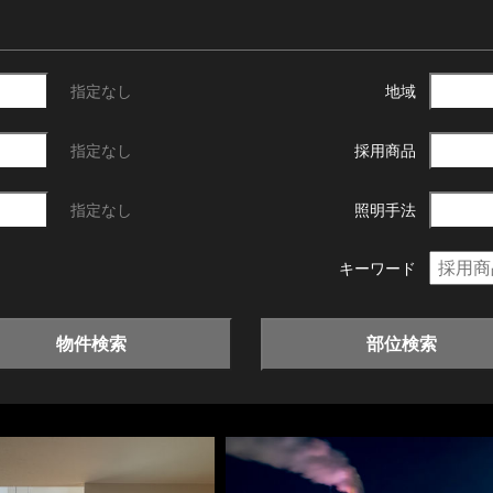
指定なし
地域
指定なし
採用商品
指定なし
照明手法
キーワード
物件検索
部位検索