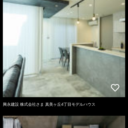
興永建設 株式会社さま 真美ヶ丘4丁目モデルハウス