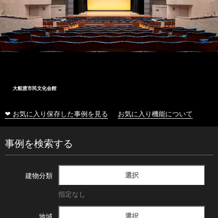
大船渡市民文化会館
❤ お気に入り保存した事例を見る
お気に入り機能について
事例を検索する
選択
建物分類
指定なし
選択
地域