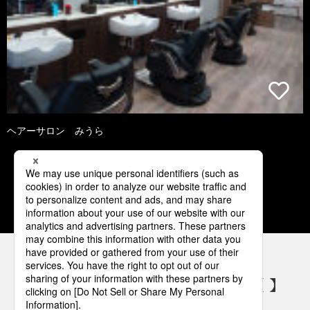
ヘアーサロン みうら
1
2
3
4
5
パナソニックの電気設備 SNSアカウント