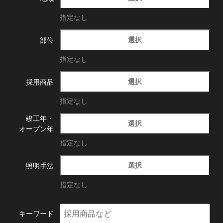
指定なし
選択
部位
指定なし
選択
採用商品
指定なし
竣工年・
選択
オープン年
指定なし
選択
照明手法
指定なし
キーワード