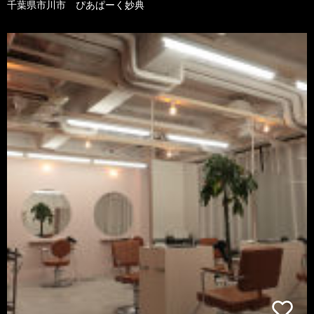
千葉県市川市 ぴあぱーく妙典