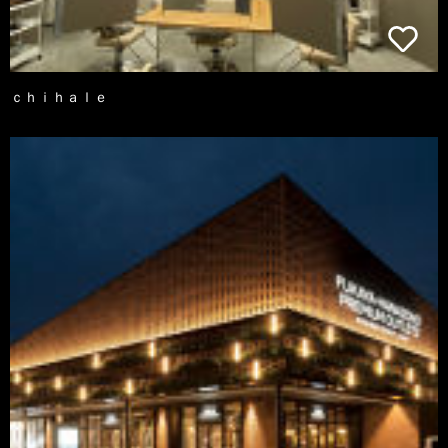
ｃｈｉｈａｌｅ