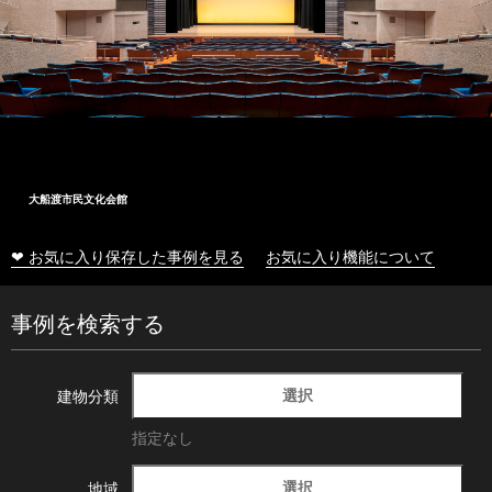
大船渡市民文化会館
❤ お気に入り保存した事例を見る
お気に入り機能について
事例を検索する
選択
建物分類
指定なし
選択
地域