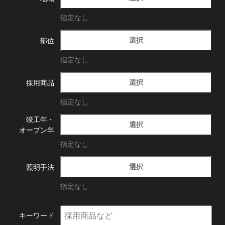
指定なし
選択
部位
指定なし
選択
採用商品
指定なし
竣工年・
選択
オープン年
指定なし
選択
照明手法
指定なし
キーワード