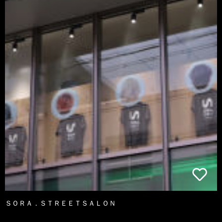
ＳＯＲＡ．ＳＴＲＥＥＴＳＡＬＯＮ