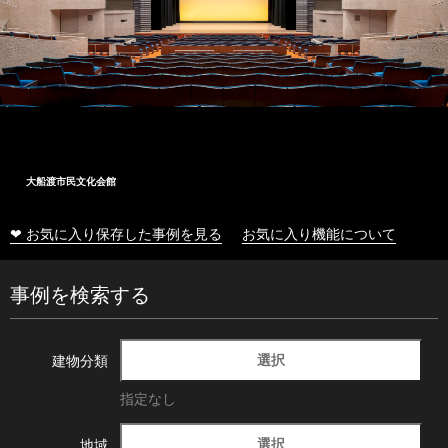
大船渡市民文化会館
❤ お気に入り保存した事例を見る
お気に入り機能について
事例を検索する
選択
建物分類
指定なし
選択
地域