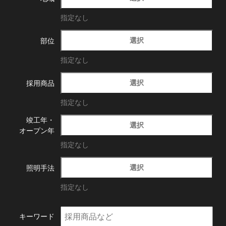
指定なし
選択
部位
指定なし
選択
採用商品
指定なし
竣工年・
選択
オープン年
指定なし
選択
照明手法
指定なし
キーワード