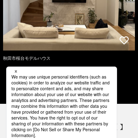
秋田市桜台モデルハウス
1
2
3
4
5
パナソニックの電気設備 SNSアカウント