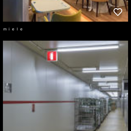
ｍｉｅｌｅ