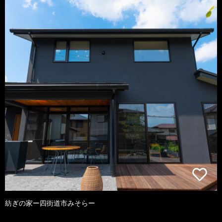
紡ぎの家ー四街道市みそらー