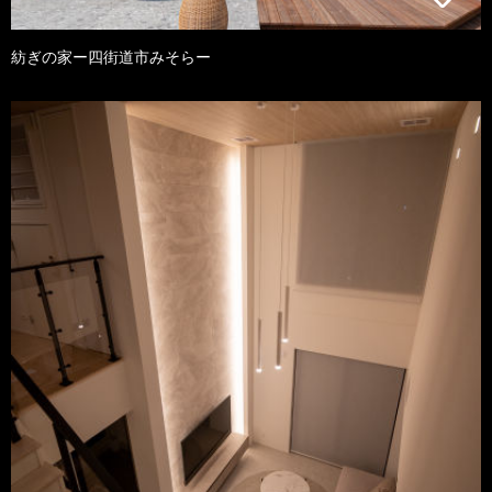
紡ぎの家ー四街道市みそらー