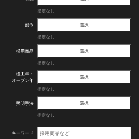
指定なし
選択
部位
指定なし
選択
採用商品
指定なし
竣工年・
選択
オープン年
指定なし
選択
照明手法
指定なし
キーワード