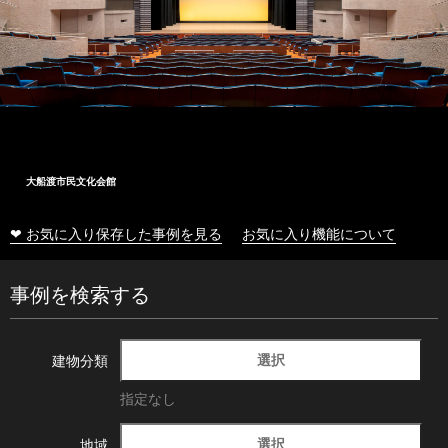
大船渡市民文化会館
❤ お気に入り保存した事例を見る
お気に入り機能について
事例を検索する
選択
建物分類
指定なし
選択
地域