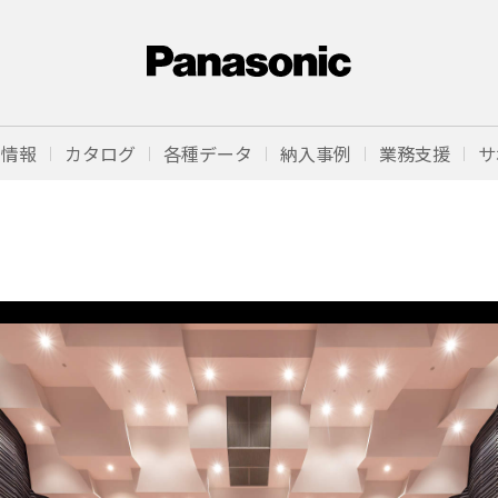
品情報
カタログ
各種データ
納入事例
業務支援
サ