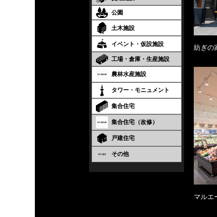
公園
土木施設
イベント・仮設施設
紡ぎの
工場・倉庫・生産施設
農林水産施設
タワー・モニュメント
集合住宅
集合住宅（改修）
戸建住宅
その他
マルエ