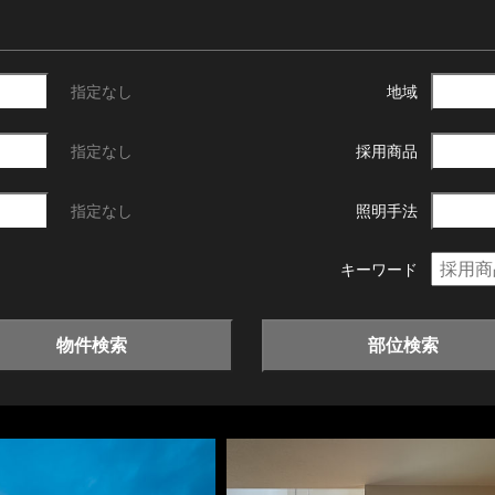
指定なし
地域
指定なし
採用商品
指定なし
照明手法
キーワード
物件検索
部位検索