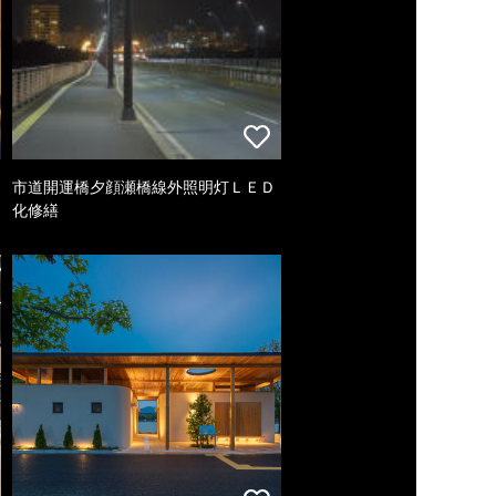
市道開運橋夕顔瀬橋線外照明灯ＬＥＤ
化修繕