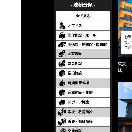
- 建物分類 -
全て見る
オフィス
文化施設・ホール
お気
で、
美術館・博物館・図書館
でき
商業施設
娯楽施設
東京エ
棟
宿泊施設
冠婚葬祭式場
宗教施設・史跡
スポーツ施設
学校・教育施設
医療・福祉施設
交通施設