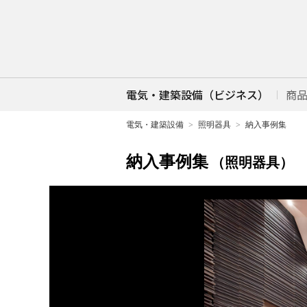
電気・建築設備（ビジネス）
商
電気・建築設備
照明器具
納入事例集
納入事例集
（照明器具）