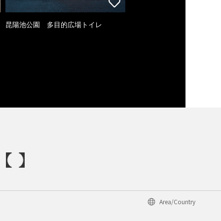
昆陽池公園 多目的広場トイレ
Area/Country