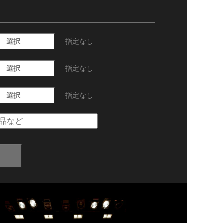
選択
指定なし
選択
指定なし
選択
指定なし