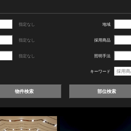
指定なし
地域
指定なし
採用商品
指定なし
照明手法
キーワード
物件検索
部位検索