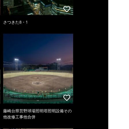
さつきた8・1
藤崎台県営野球場照明塔照明設備その
他改修工事他合併