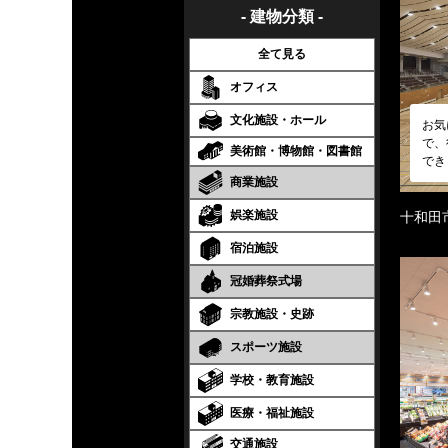
- 建物分類 -
全て見る
オフィス
文化施設・ホール
お気
で、
美術館・博物館・図書館
でき
商業施設
娯楽施設
十和田
宿泊施設
冠婚葬祭式場
宗教施設・史跡
スポーツ施設
学校・教育施設
医療・福祉施設
交通施設