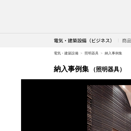
電気・建築設備（ビジネス）
商
電気・建築設備
照明器具
納入事例集
納入事例集
（照明器具）