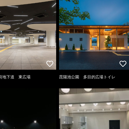
前地下道 東広場
昆陽池公園 多目的広場トイレ