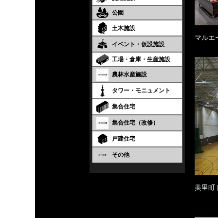
公園
土木施設
マルエ
イベント・仮設施設
工場・倉庫・生産施設
農林水産施設
タワー・モニュメント
集合住宅
集合住宅（改修）
戸建住宅
その他
美里町