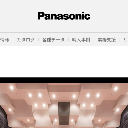
品情報
カタログ
各種データ
納入事例
業務支援
サ