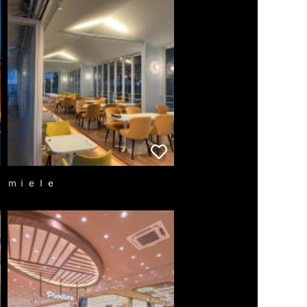
ｍｉｅｌｅ