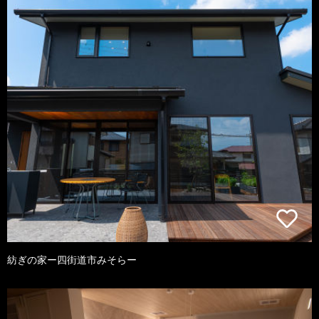
紡ぎの家ー四街道市みそらー