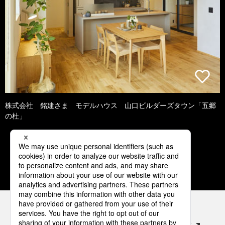
株式会社 銘建さま モデルハウス 山口ビルダーズタウン「五郷
の杜」
1
2
3
4
パナソニックの電気設備 SNSアカウント