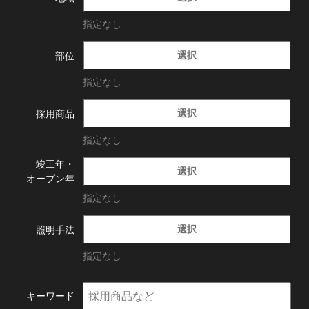
指定なし
選択
部位
指定なし
選択
採用商品
指定なし
竣工年・
選択
オープン年
指定なし
選択
照明手法
指定なし
キーワード