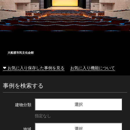
大船渡市民文化会館
❤ お気に入り保存した事例を見る
お気に入り機能について
事例を検索する
選択
建物分類
指定なし
選択
地域