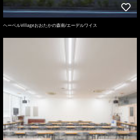
ヘーベルVillageおおたかの森南/エーデルワイス