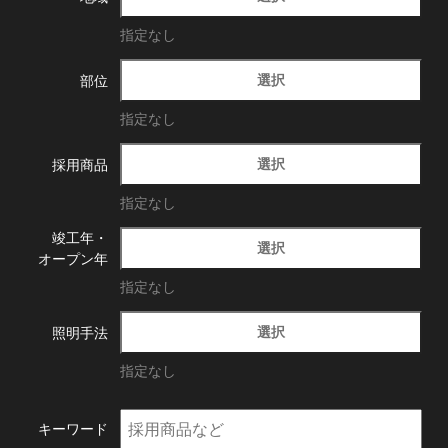
指定なし
選択
部位
指定なし
選択
採用商品
指定なし
竣工年・
選択
オープン年
指定なし
選択
照明手法
指定なし
キーワード