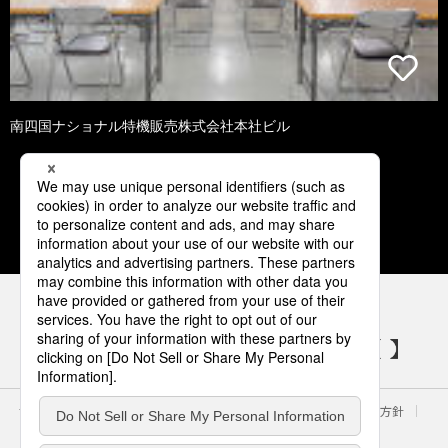
南四国ナショナル特機販売株式会社本社ビル
1
2
3
4
5
パナソニックの電気設備 SNSアカウント
サイトのご利用にあたって
クッキーポリシー
個人情報保護方針
パナソニック ホールディングス