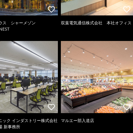
ウス シャーメゾン
双葉電気通信株式会社 本社オフィス
NEST
ニック インダストリー株式会社
マルエー部入道店
場 新事務所