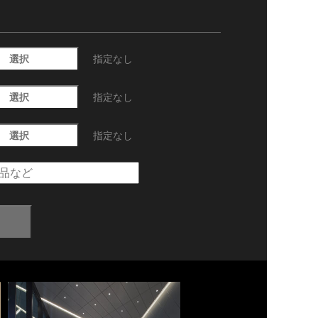
選択
指定なし
選択
指定なし
選択
指定なし