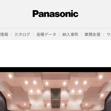
品情報
カタログ
各種データ
納入事例
業務支援
サ