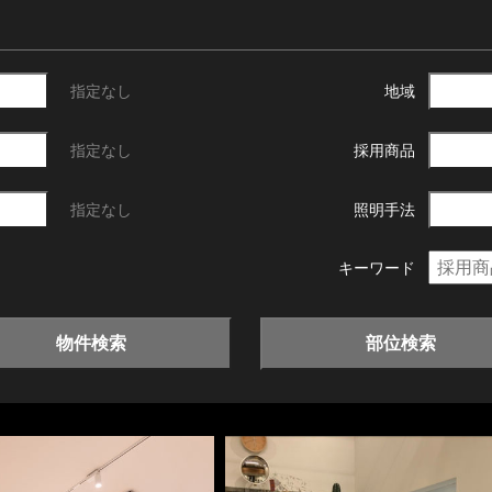
指定なし
地域
指定なし
採用商品
指定なし
照明手法
キーワード
物件検索
部位検索