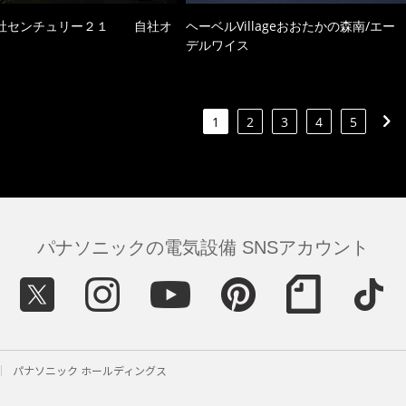
社センチュリー２１ 自社オ
ヘーベルVillageおおたかの森南/エー
デルワイス
1
2
3
4
5
パナソニックの電気設備 SNSアカウント
パナソニック ホールディングス