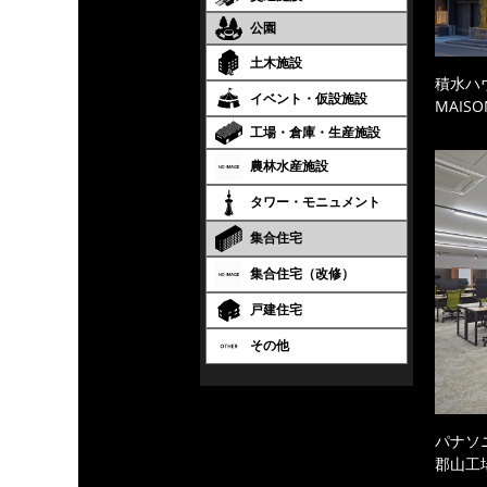
公園
土木施設
積水ハ
イベント・仮設施設
MAISO
工場・倉庫・生産施設
農林水産施設
タワー・モニュメント
集合住宅
集合住宅（改修）
戸建住宅
その他
パナソ
郡山工