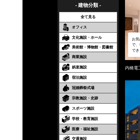
- 建物分類 -
全て見る
オフィス
文化施設・ホール
お気
で、
美術館・博物館・図書館
でき
商業施設
娯楽施設
内橋電
宿泊施設
冠婚葬祭式場
宗教施設・史跡
スポーツ施設
学校・教育施設
医療・福祉施設
交通施設