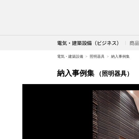
電気・建築設備（ビジネス）
商
電気・建築設備
照明器具
納入事例集
納入事例集
（照明器具）