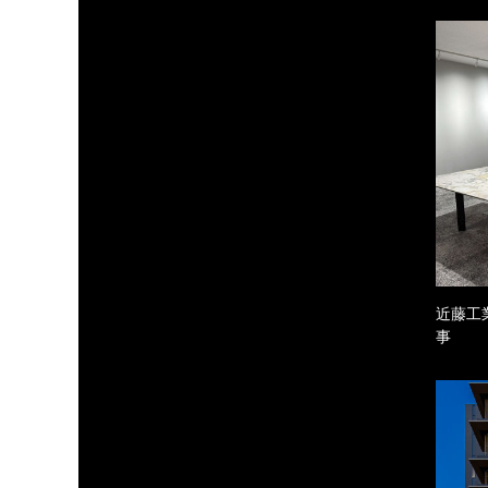
近藤工
事