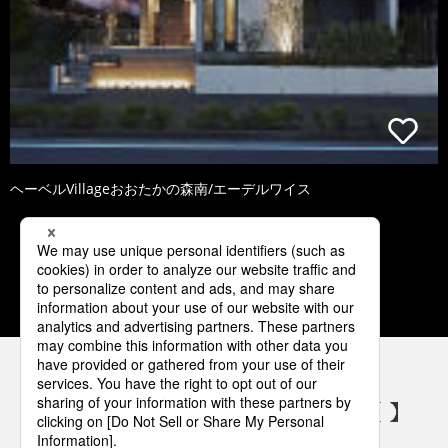
ヘーベルVillageおおたかの森南/エーデルワイス
1
2
3
4
5
パナソニックの電気設備 SNSアカウント