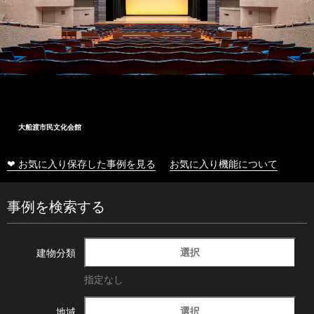
大船渡市民文化会館
❤ お気に入り保存した事例を見る
お気に入り機能について
事例を検索する
選択
建物分類
指定なし
選択
地域