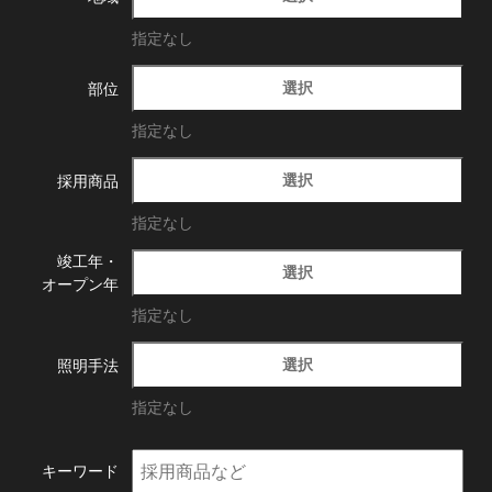
指定なし
選択
部位
指定なし
選択
採用商品
指定なし
竣工年・
選択
オープン年
指定なし
選択
照明手法
指定なし
キーワード