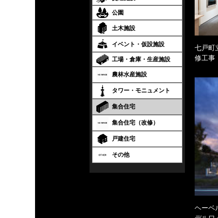
公園
土木施設
イベント・仮設施設
七戸町
修工事
工場・倉庫・生産施設
農林水産施設
タワー・モニュメント
集合住宅
集合住宅（改修）
戸建住宅
その他
ヘーベル
デルワ