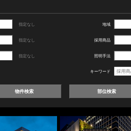
指定なし
地域
指定なし
採用商品
指定なし
照明手法
キーワード
物件検索
部位検索