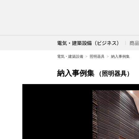
電気・建築設備（ビジネス）
商
電気・建築設備
照明器具
納入事例集
納入事例集
（照明器具）