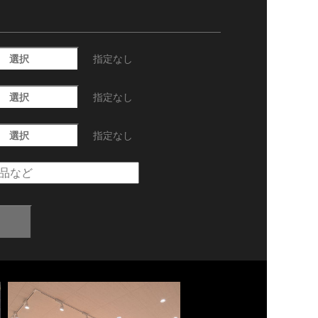
選択
指定なし
選択
指定なし
選択
指定なし