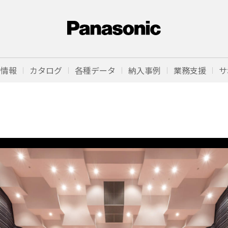
品情報
カタログ
各種データ
納入事例
業務支援
サ