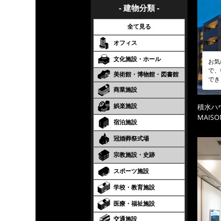
- 建物分類 -
全て見る
オフィス
文化施設・ホール
お気
で、
美術館・博物館・図書館
でき
商業施設
娯楽施設
積水ハ
MAISO
宿泊施設
冠婚葬祭式場
宗教施設・史跡
スポーツ施設
学校・教育施設
医療・福祉施設
交通施設