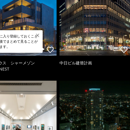
に入り登録しておくこと
後でまとめて見ることが
ます。
ウス シャーメゾン
中日ビル建替計画
NEST