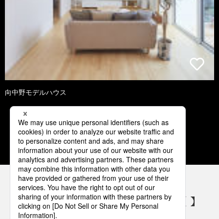
向中野モデルハウス
1
2
3
4
5
パナソニックの電気設備 SNSアカウント