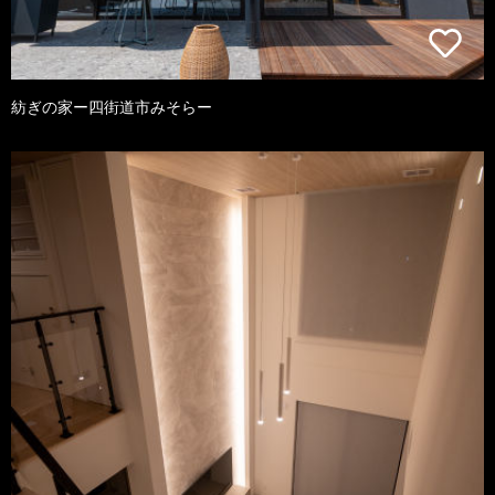
紡ぎの家ー四街道市みそらー