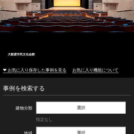
大船渡市民文化会館
❤ お気に入り保存した事例を見る
お気に入り機能について
事例を検索する
選択
建物分類
指定なし
選択
地域