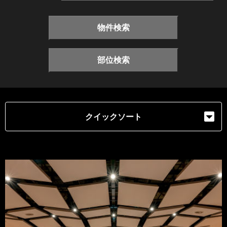
物件検索
部位検索
クイックソート