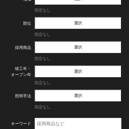
指定なし
選択
部位
指定なし
選択
採用商品
指定なし
竣工年・
選択
オープン年
指定なし
選択
照明手法
指定なし
キーワード