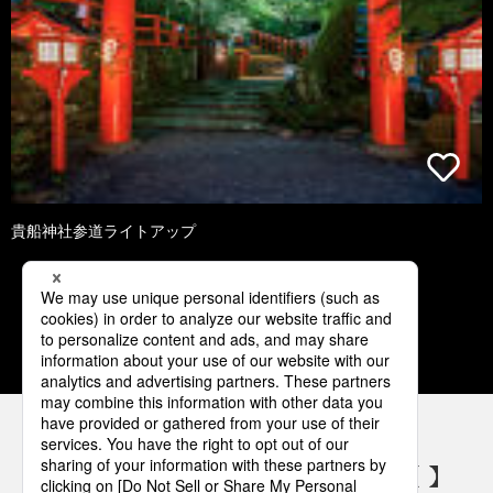
貴船神社参道ライトアップ
1
2
3
4
5
パナソニックの電気設備 SNSアカウント