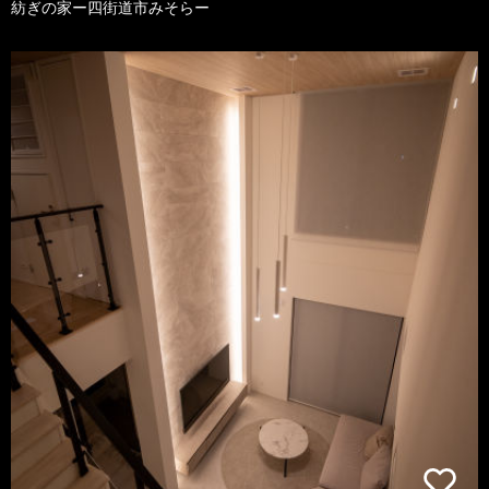
紡ぎの家ー四街道市みそらー