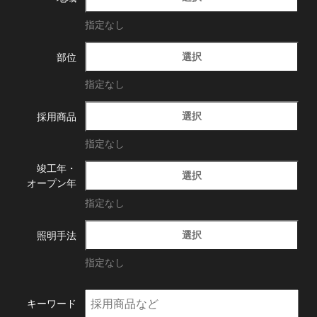
指定なし
選択
部位
指定なし
選択
採用商品
指定なし
竣工年・
選択
オープン年
指定なし
選択
照明手法
指定なし
キーワード