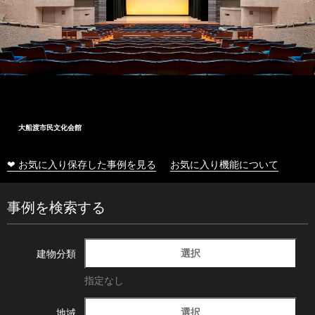
大船渡市民文化会館
❤ お気に入り保存した事例を見る
お気に入り機能について
事例を検索する
選択
建物分類
指定なし
選択
地域