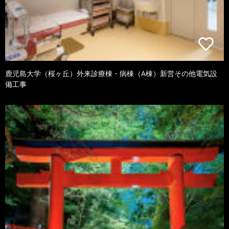
鹿児島大学（桜ヶ丘）外来診療棟・病棟（A棟）新営その他電気設
備工事