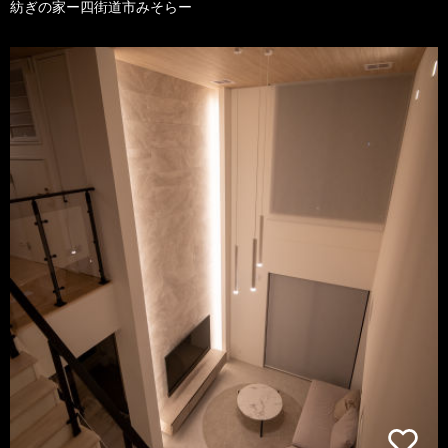
紡ぎの家ー四街道市みそらー