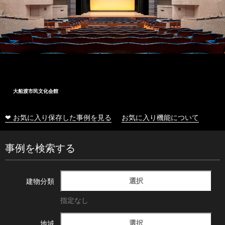
大船渡市民文化会館
❤ お気に入り保存した事例を見る
お気に入り機能について
事例を検索する
選択
建物分類
指定なし
選択
地域