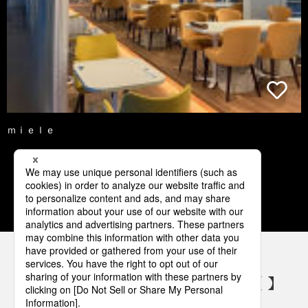
ｍｉｅｌｅ
1
2
3
4
5
パナソニックの電気設備 SNSアカウント