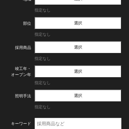
指定なし
選択
部位
指定なし
選択
採用商品
指定なし
竣工年・
選択
オープン年
指定なし
選択
照明手法
指定なし
キーワード