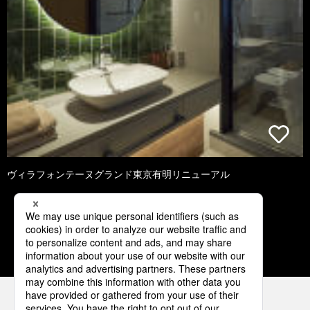
ヴィラフォンテーヌグランド東京有明リニューアル
1
2
3
4
5
パナソニックの電気設備 SNSアカウント