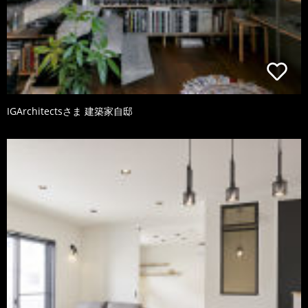
IGArchitectsさま 建築家自邸