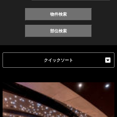
物件検索
部位検索
クイックソート