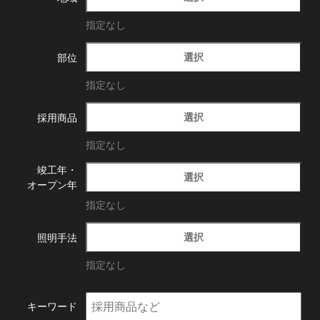
指定なし
選択
部位
指定なし
選択
採用商品
指定なし
竣工年・
選択
オープン年
指定なし
選択
照明手法
指定なし
キーワード