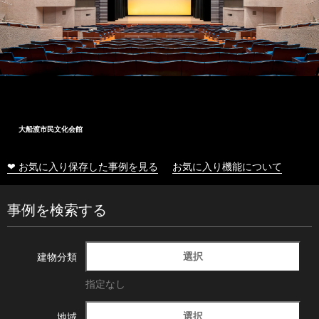
大船渡市民文化会館
❤ お気に入り保存した事例を見る
お気に入り機能について
事例を検索する
選択
建物分類
指定なし
選択
地域