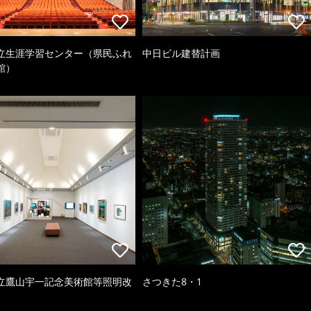
立生涯学習センター（県民ふれ
中日ビル建替計画
館）
立鷹山宇一記念美術館等照明改
さつきた8・1