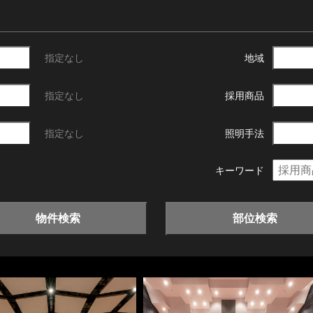
指定なし
地域
指定なし
採用商品
指定なし
照明手法
キーワード
物件検索
部位検索