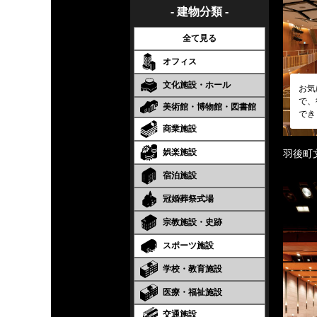
- 建物分類 -
全て見る
オフィス
文化施設・ホール
お気
で、
美術館・博物館・図書館
でき
商業施設
娯楽施設
羽後町
宿泊施設
冠婚葬祭式場
宗教施設・史跡
スポーツ施設
学校・教育施設
医療・福祉施設
交通施設