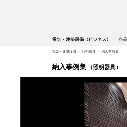
電気・建築設備（ビジネス）
商
電気・建築設備
照明器具
納入事例集
納入事例集
（照明器具）