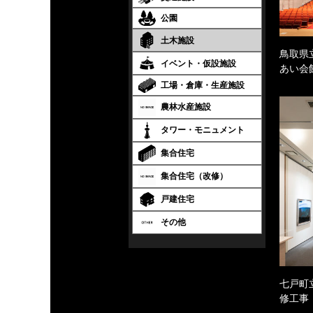
公園
土木施設
鳥取県
イベント・仮設施設
あい会
工場・倉庫・生産施設
農林水産施設
タワー・モニュメント
集合住宅
集合住宅（改修）
戸建住宅
その他
七戸町
修工事