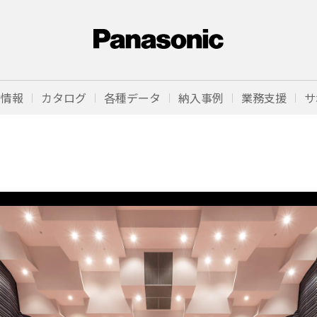
品情報
カタログ
各種データ
納入事例
業務支援
サ