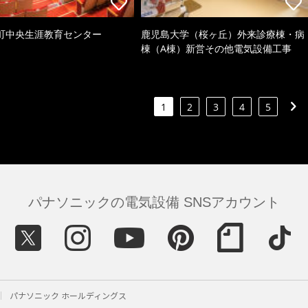
町中央生涯教育センター
鹿児島大学（桜ヶ丘）外来診療棟・病
棟（A棟）新営その他電気設備工事
1
2
3
4
5
パナソニックの電気設備 SNSアカウント
パナソニック ホールディングス