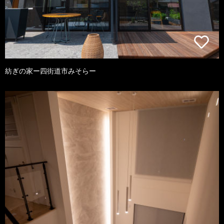
紡ぎの家ー四街道市みそらー