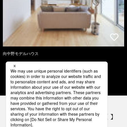
向中野モデルハウス
1
2
3
4
5
パナソニックの電気設備 SNSアカウント