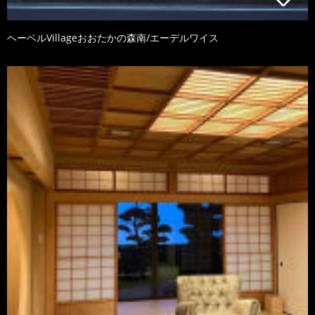
ヘーベルVillageおおたかの森南/エーデルワイス