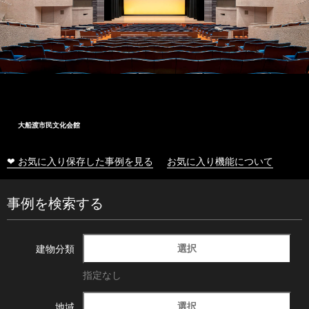
大船渡市民文化会館
❤ お気に入り保存した事例を見る
お気に入り機能について
事例を検索する
選択
建物分類
指定なし
選択
地域