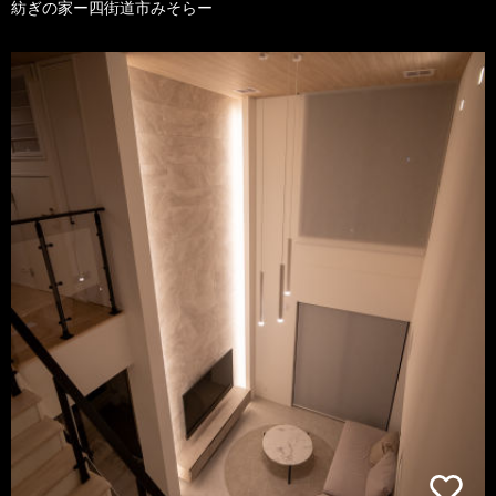
紡ぎの家ー四街道市みそらー