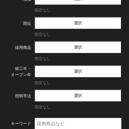
指定なし
選択
部位
指定なし
選択
採用商品
指定なし
竣工年・
選択
オープン年
指定なし
選択
照明手法
指定なし
キーワード