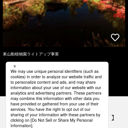
東山動植物園ライトアップ事業
1
2
3
4
5
パナソニックの電気設備 SNSアカウント