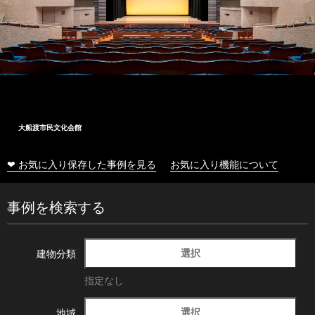
大船渡市民文化会館
❤ お気に入り保存した事例を見る
お気に入り機能について
事例を検索する
選択
建物分類
指定なし
選択
地域