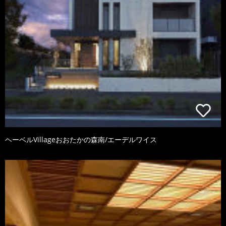
ヘーベルVillageおおたかの森南/エーデルワイス