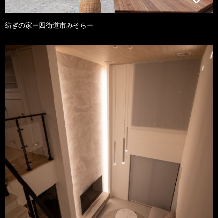
紡ぎの家ー四街道市みそらー