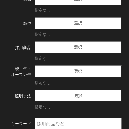
指定なし
選択
部位
指定なし
選択
採用商品
指定なし
竣工年・
選択
オープン年
指定なし
選択
照明手法
指定なし
キーワード