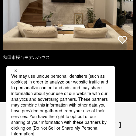
秋田市桜台モデルハウス
1
2
3
4
5
パナソニックの電気設備 SNSアカウント