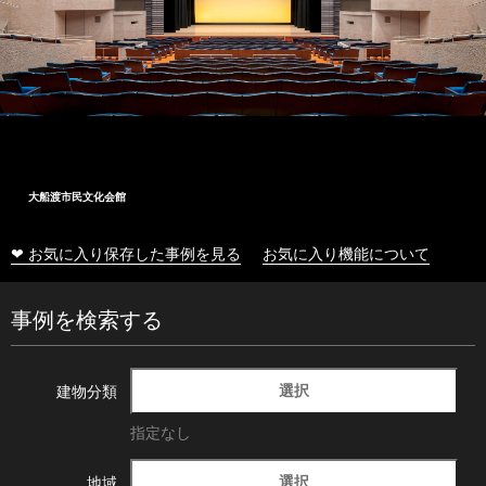
大船渡市民文化会館
❤ お気に入り保存した事例を見る
お気に入り機能について
事例を検索する
選択
建物分類
指定なし
選択
地域