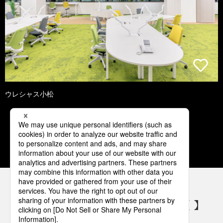
ウレシャス小松
1
2
3
4
5
パナソニックの電気設備 SNSアカウント