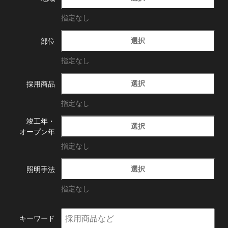
指定なし
選択
部位
指定なし
選択
採用商品
指定なし
竣工年・
選択
オープン年
指定なし
選択
照明手法
指定なし
キーワード