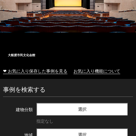
大船渡市民文化会館
❤ お気に入り保存した事例を見る
お気に入り機能について
事例を検索する
選択
建物分類
指定なし
選択
地域