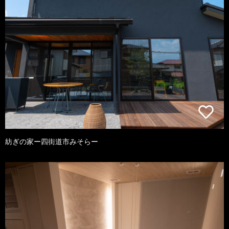
紡ぎの家ー四街道市みそらー