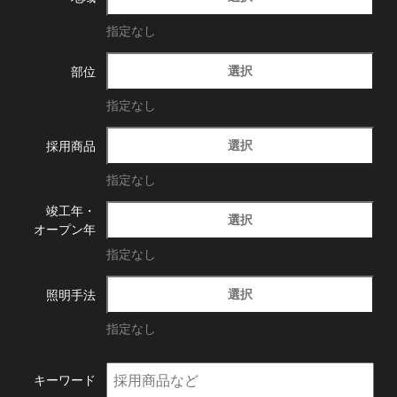
指定なし
選択
部位
指定なし
選択
採用商品
指定なし
竣工年・
選択
オープン年
指定なし
選択
照明手法
指定なし
キーワード