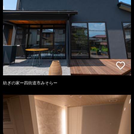
紡ぎの家ー四街道市みそらー