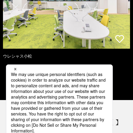
ウレシャス小松
1
2
3
4
5
パナソニックの電気設備 SNSアカウント