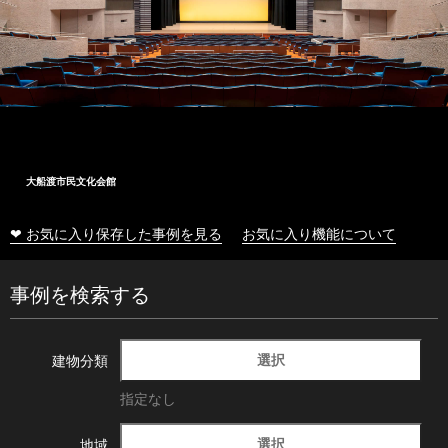
大船渡市民文化会館
❤ お気に入り保存した事例を見る
お気に入り機能について
事例を検索する
選択
建物分類
指定なし
選択
地域