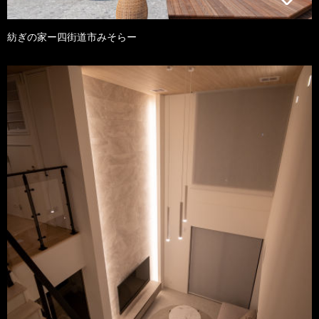
紡ぎの家ー四街道市みそらー