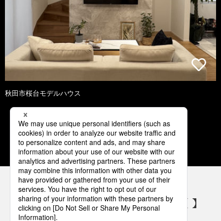
秋田市桜台モデルハウス
1
2
3
4
5
パナソニックの電気設備 SNSアカウント