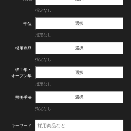
指定なし
選択
部位
指定なし
選択
採用商品
指定なし
竣工年・
選択
オープン年
指定なし
選択
照明手法
指定なし
キーワード