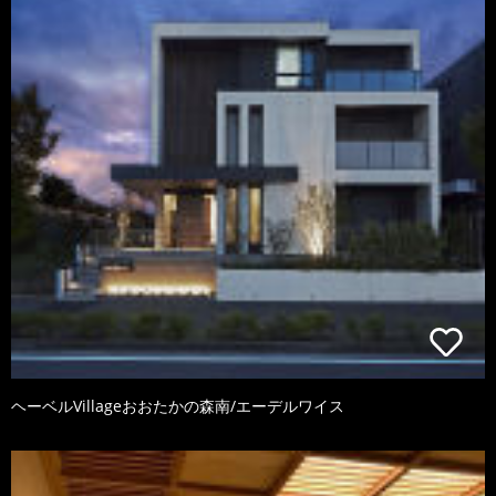
ヘーベルVillageおおたかの森南/エーデルワイス