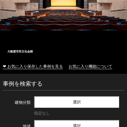
大船渡市民文化会館
❤ お気に入り保存した事例を見る
お気に入り機能について
事例を検索する
選択
建物分類
指定なし
選択
地域