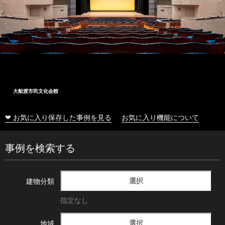
大船渡市民文化会館
❤ お気に入り保存した事例を見る
お気に入り機能について
事例を検索する
選択
建物分類
指定なし
選択
地域