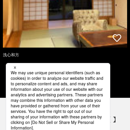
洗心和方
1
2
3
4
5
パナソニックの電気設備 SNSアカウント