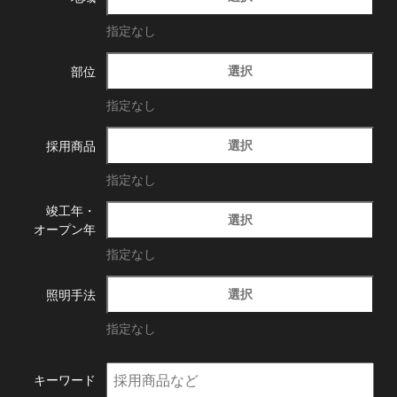
指定なし
選択
部位
指定なし
選択
採用商品
指定なし
竣工年・
選択
オープン年
指定なし
選択
照明手法
指定なし
キーワード