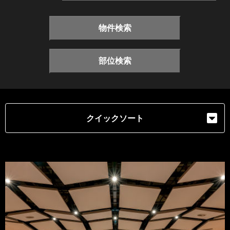
物件検索
部位検索
クイックソート