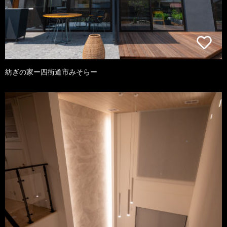
紡ぎの家ー四街道市みそらー