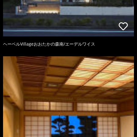
ヘーベルVillageおおたかの森南/エーデルワイス