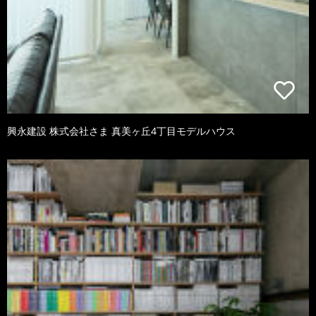
興永建設 株式会社さま 真美ヶ丘4丁目モデルハウス