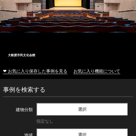
大船渡市民文化会館
❤ お気に入り保存した事例を見る
お気に入り機能について
事例を検索する
選択
建物分類
指定なし
選択
地域