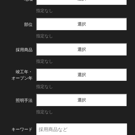
指定なし
選択
部位
指定なし
選択
採用商品
指定なし
竣工年・
選択
オープン年
指定なし
選択
照明手法
指定なし
キーワード