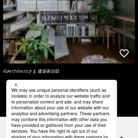
IGArchitectsさま 建築家自邸
1
2
3
4
5
パナソニックの電気設備 SNSアカウント