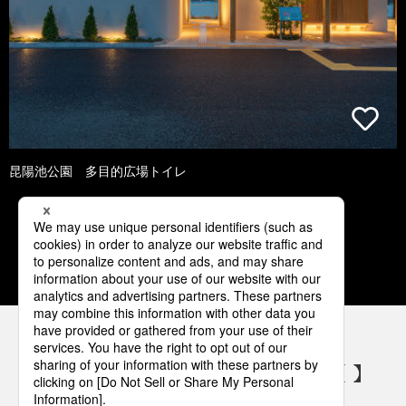
昆陽池公園 多目的広場トイレ
1
2
3
4
5
パナソニックの電気設備 SNSアカウント