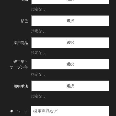
指定なし
選択
部位
指定なし
選択
採用商品
指定なし
竣工年・
選択
オープン年
指定なし
選択
照明手法
指定なし
キーワード