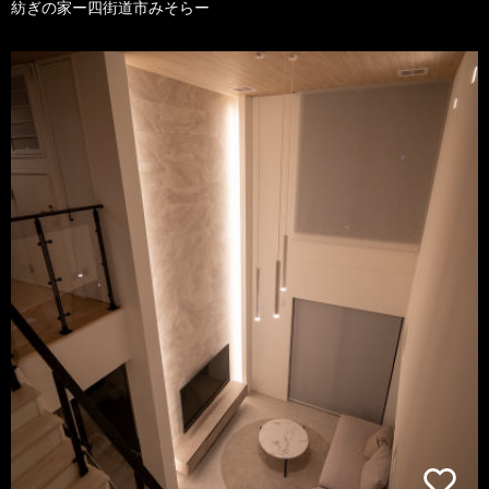
紡ぎの家ー四街道市みそらー