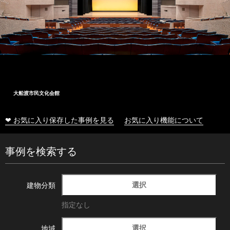
大船渡市民文化会館
❤ お気に入り保存した事例を見る
お気に入り機能について
事例を検索する
選択
建物分類
指定なし
選択
地域