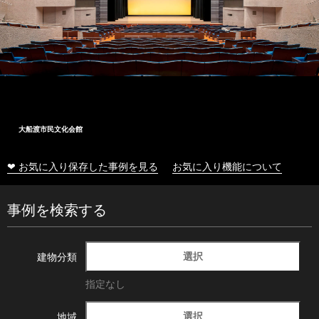
大船渡市民文化会館
❤ お気に入り保存した事例を見る
お気に入り機能について
事例を検索する
選択
建物分類
指定なし
選択
地域