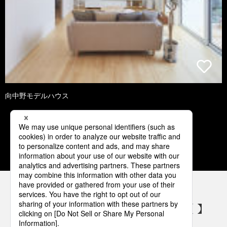
向中野モデルハウス
1
2
3
4
5
パナソニックの電気設備 SNSアカウント