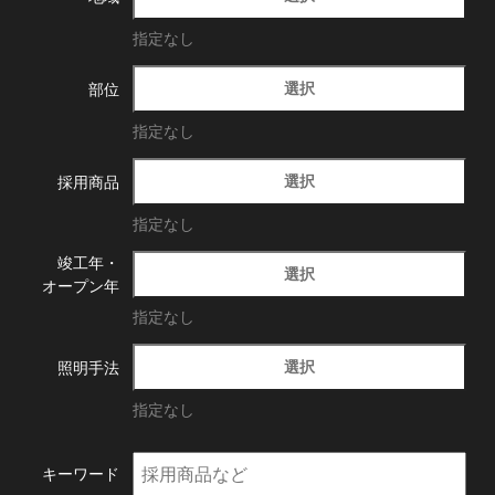
指定なし
選択
部位
指定なし
選択
採用商品
指定なし
竣工年・
選択
オープン年
指定なし
選択
照明手法
指定なし
キーワード