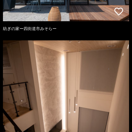
紡ぎの家ー四街道市みそらー