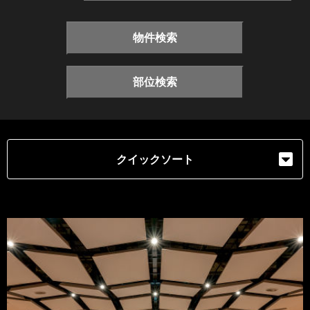
物件検索
部位検索
クイックソート